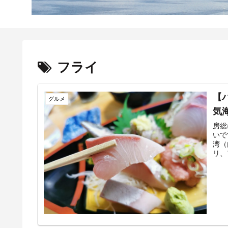
フライ
【
グルメ
気
房総
いで
湾（
リ、