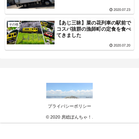
2020.07.23
【あじ三昧】菜の花列車の駅前で
その他
コスパ抜群の漁師町の定食を食べ
てきました
2020.07.20
プライバシーポリシー
© 2020 房総ぽんちゃ！.
メニュー
ホーム
検索
トップ
サイドバー